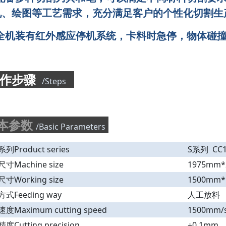
孔、绘图等工艺需求，充分满足客户的个性化切割生
 全机装有红外感应停机系统，卡料时急停，物体碰
操作步骤
/Steps
本参数
/Basic Parameters
列Product series
S系列 CC1
寸Machine size
1975mm*
寸Working size
1500mm*
式Feeding way
人工放料
度Maximum cutting speed
1500mm/
度Cutting precision
±0.1mm