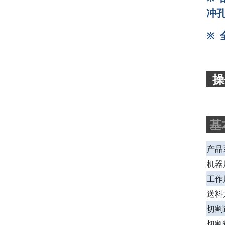
冲
※
基
产品系
机器尺
工作尺
送料方
切割速
切割精