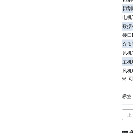
切割厚
电机T
数据格
接口I
介质吸附
风机功
主机电
风机电
※ 
标签
上