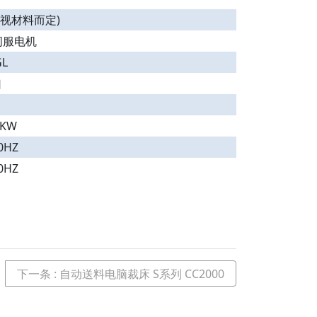
体视材料而定)
伺服电机
GL
口
5KW
0HZ
0HZ
下一条
: 自动送料电脑裁床 S系列 CC2000