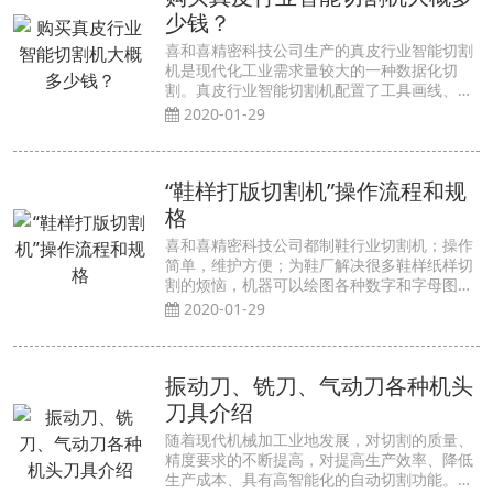
少钱？
喜和喜精密科技公司生产的真皮行业智能切割
机是现代化工业需求量较大的一种数据化切
割。真皮行业智能切割机配置了工具画线、绘
图、文字标注、压痕、半刀切割、全刀切割，
2020-01-29
一...
“鞋样打版切割机”操作流程和规
格
喜和喜精密科技公司都制鞋行业切割机；操作
简单，维护方便；为鞋厂解决很多鞋样纸样切
割的烦恼，机器可以绘图各种数字和字母图，
给广大鞋厂/服装厂纸样切割带来鞋样解决方
2020-01-29
案...
振动刀、铣刀、气动刀各种机头
刀具介绍
随着现代机械加工业地发展，对切割的质量、
精度要求的不断提高，对提高生产效率、降低
生产成本、具有高智能化的自动切割功能。振