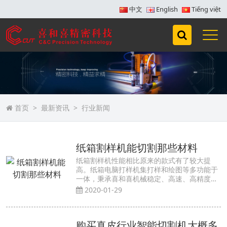
中文
English
Tiếng việt
首页
最新资讯
行业新闻
纸箱割样机能切割那些材料
纸箱割样机性能相比原来的款式有了较大提
高。纸箱电脑打样机集打样和绘图等多功能于
一体，秉承喜和喜机械稳定、高速、高精度的
特性。适用于包装企业、电子厂、绝缘材料
2020-01-29
厂、...
购买真皮行业智能切割机大概多