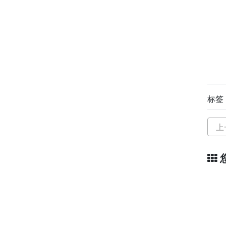
标签
上
真
江苏