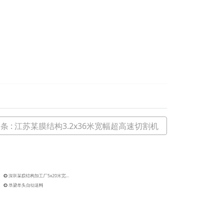
一条
: 江苏某膜结构3.2x36米宽幅超高速切割机
深圳某膜结构加工厂5x20米宽幅超高速切割机
单梁单头自动送料