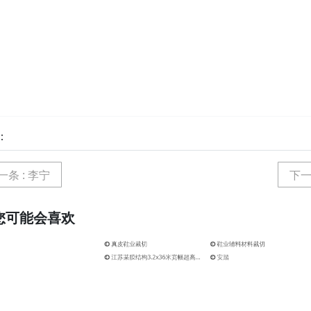
：
一条
: 李宁
下
您可能会喜欢
皮鞋业裁切
鞋业辅料材料裁切
某膜结构3.2x36米宽幅超高速切割机
安踏